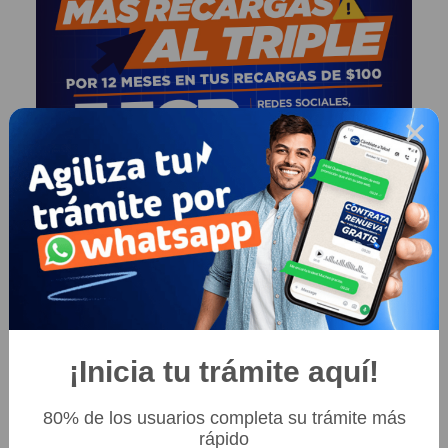
×
Seleccionar Promoción
Tramitar en Whatsapp
¡Inicia tu trámite aquí!
Herramienta disponible para realizar tu portabilidad a Telcel Sistema
Amigo.
80% de los usuarios completa su trámite más
rápido